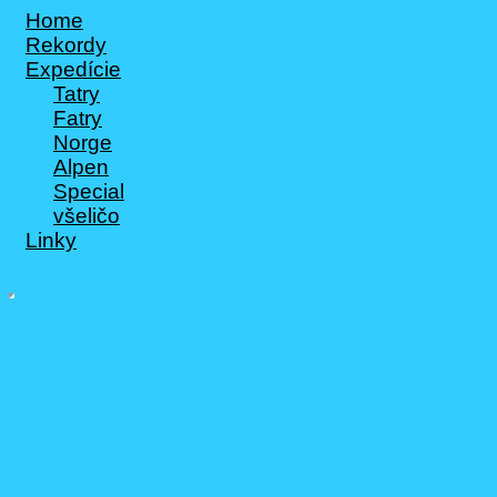
Home
Rekordy
Expedície
Tatry
Fatry
Norge
Alpen
Special
všeličo
Linky