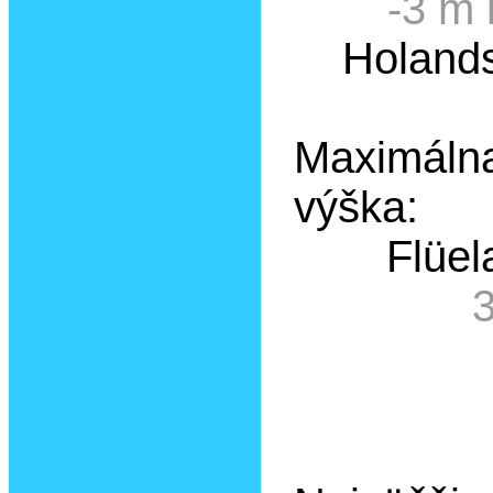
-3 m 
Holands
Maximáln
výška:
Flüe