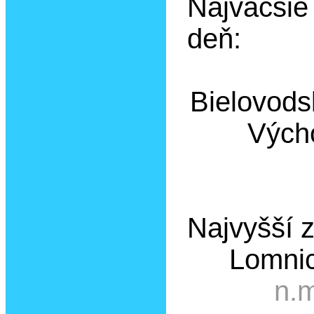
Najväčšie
deň:
Bielovods
Vých
Najvyšší z
Lomnic
n.