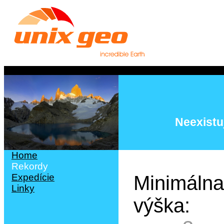
Neexistuj
Home
Rekordy
Expedície
Minimáln
Linky
výška: