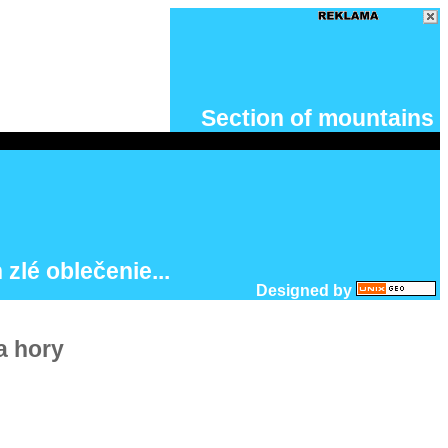
Section of mountains
 zlé oblečenie...
Designed by
a hory