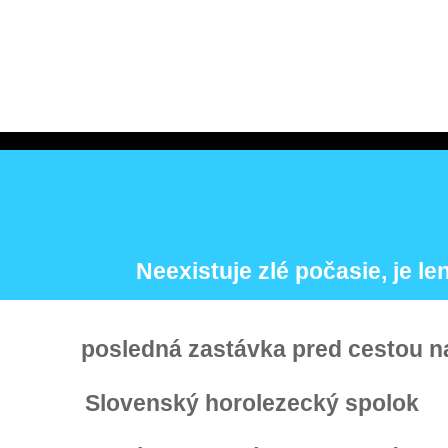
Neexistuje zlé počasie, je len
posledná zastávka pred cestou n
Slovenský horolezecký spolok