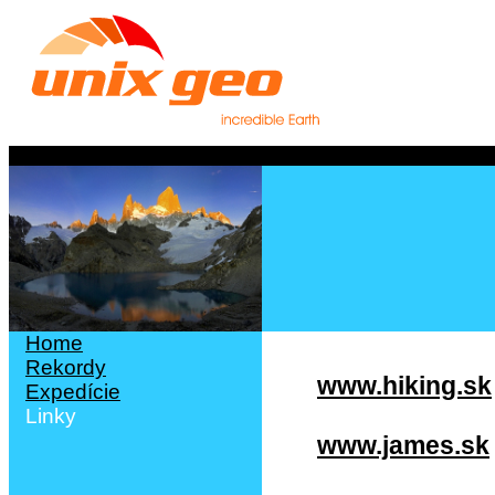
Home
Rekordy
www.hiking.sk
Expedície
Linky
www.james.sk