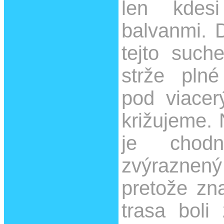
len kdes
balvanmi. D
tejto suche
strže plné
pod viacer
križujeme.
je chodn
zvýraznen
pretože zn
trasa boli