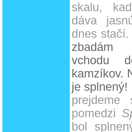
skalu, kad
dáva jasn
dnes stačí.
zbadám 
vchodu d
kamzíkov. N
je splnený!
prejdeme 
pomedzi
S
bol splnen