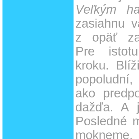
Veľkým h
zasiahnu v
z opäť zat
Pre istot
kroku. Blí
popoludní
ako predpo
dažďa. A j
Posledné 
mokneme.