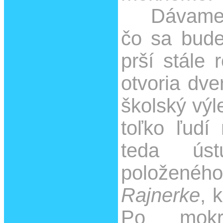
Dávame si
čo sa bude
prší stále 
otvoria dve
školský výl
toľko ľudí
teda ús
položen
Rajnerke
, 
Po mokr