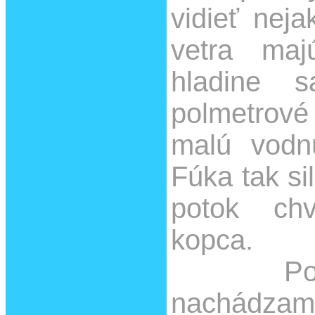
vidieť neja
vetra maj
hladine s
polmetrové 
malú vodn
Fúka tak si
potok chv
kopca.
Po
nachádzame