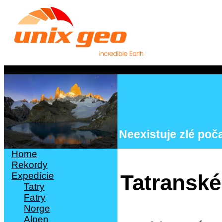
Neexistuje zlé počas
Tatranské