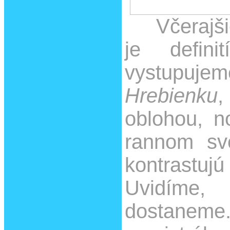
Včerajšie
je defini
vystupuje
Hrebienku
,
oblohou, no
rannom sve
kontrastujú
Uvidíme
dostanem