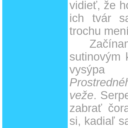
vidieť, že h
ich tvár 
trochu mení
Začíname
sutinovým 
vysýp
Prostredné
veže
. Serp
zabrať čor
si, kadiaľ 