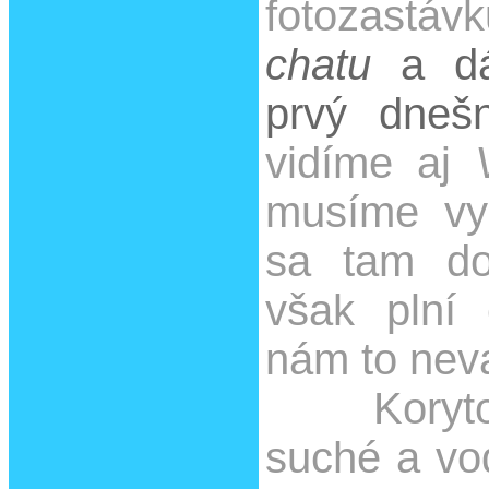
fotozastáv
chatu
a dá
prvý dnešn
vidíme aj
musíme vy
sa tam do
však plní
nám to nev
Koryto p
suché a vo