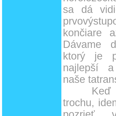
sa dá vid
prvovýstu
končiare 
Dávame ďa
ktorý je 
najlepší 
naše tatran
Keď 
trochu, id
pozrieť v