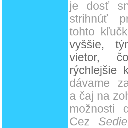
je dosť sn
strihnúť 
tohto kľuč
vyššie, tý
vietor, 
rýchlejšie
dávame za
a čaj na zo
možnosti ď
Cez
Sedie