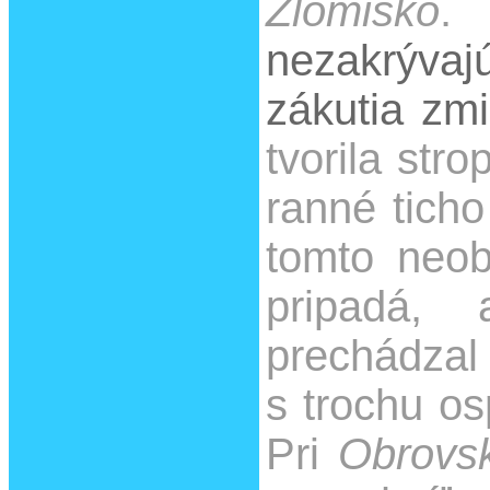
Zlomisko
nezakrývajú
zákutia zmiz
tvorila str
ranné ticho
tomto neob
pripadá,
prechádza
s trochu os
Pri
Obrovs