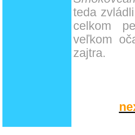
teda zvládl
celkom p
veľkom oč
zajtra.
ne