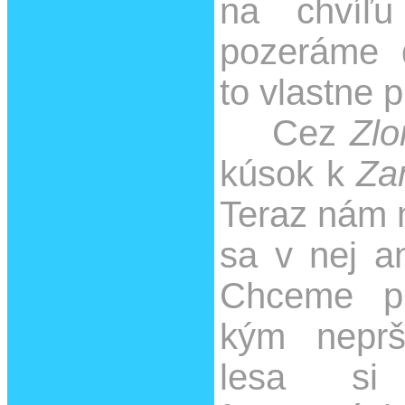
na chvíľu
pozeráme 
to vlastne pr
Cez
Zlo
kúsok k
Za
Teraz nám n
sa v nej a
Chceme pr
kým nepr
lesa si