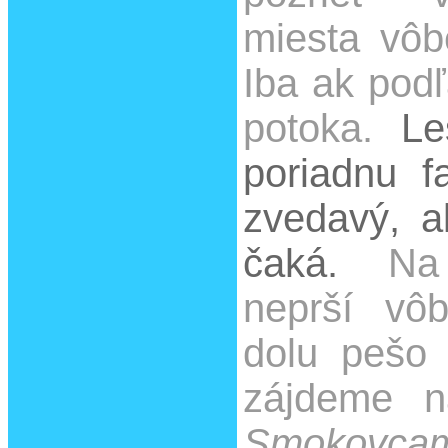
miesta vô
Iba ak podľ
potoka.
Le
poriadnu 
zvedavý, a
čaká.
N
neprší vô
dolu pešo 
zájdeme n
Smokovca