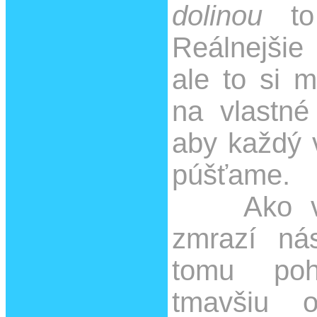
dolinou
to
Reálnejšie
ale to si m
na vlastné
aby každý 
púšťame.
Ako vyc
zmrazí nás
tomu po
tmavšiu 