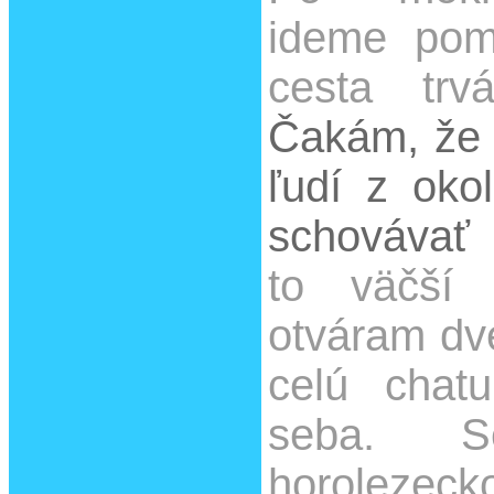
ideme pom
cesta trv
Čakám, že 
ľudí z okol
schovávať
to väčší
otváram dve
celú chat
seba. 
horolezeck