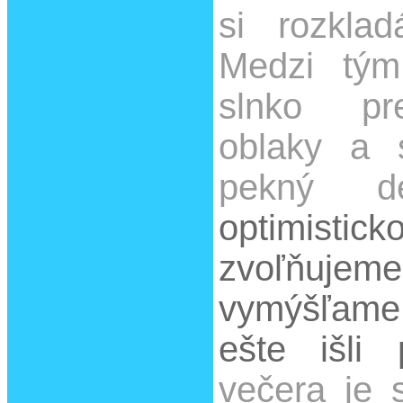
si rozkla
Medzi tým
slnko pr
oblaky a 
pekný 
optimisti
zvoľňuj
vymýšľame
ešte išli 
večera je 