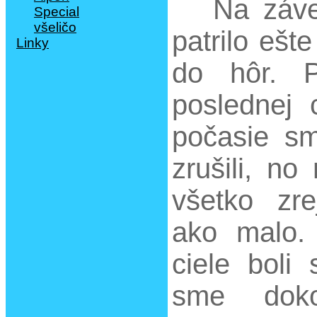
Na záve
patrilo ešt
do hôr. 
poslednej c
počasie sm
zrušili, no
všetko zr
ako malo.
ciele boli 
sme dok