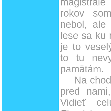
magistrál
rokov som
nebol, ale
lese sa ku 
je to vese
to tu nev
pamätám.
Na chodní
pred nami
Vidieť ce