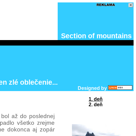
Section of mountains
en zlé oblečenie...
Designed by
1. deň
2. deň
 bol až do poslednej
opadlo všetko zrejme
sme dokonca aj zopár