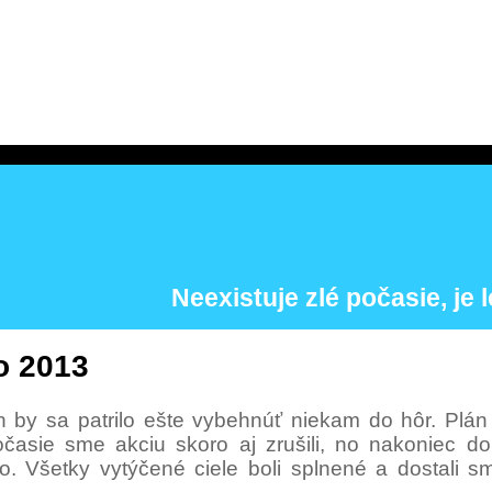
Neexistuje zlé počasie, je l
o 2013
 by sa patrilo ešte vybehnúť niekam do hôr. Plán
počasie sme akciu skoro aj zrušili, no nakoniec d
o. Všetky vytýčené ciele boli splnené a dostali 