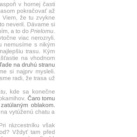
aspoň v hornej časti
časom pokračovať až
.
Viem, že tu zvykne
to neveril. Dávame si
ím, a to do
Prielomu
.
očne viac nerozryli.
tu nemusíme s nikým
najlepšiu trasu. Kým
našťastie na vhodnom
hľade na druhú stranu
 si najprv mysleli.
me radi, že trasa už
tu
, kde sa konečne
 okamihov.
Čaro tomu
 zatúlaným oblakom.
na vytúženú chatu a
i rázcestníku však
od? Vždyť tam před