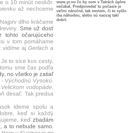
 o 10 minút neskôr.
www.yr.no čo by som v Tatrách úplne
nečakal. Predpovedať tu počasie je
bienku
až nechceme
veľmi náročné, tak neviem, či to vyšlo
iba náhodou, alebo sú naozaj takí
dobrí.
 Najprv dlho kráčame
reviny.
Sme už dosť
 tohto očarujúceho
u si v tom pomáhame
 vidíme aj
Gerlach
a
Je to síce kus cesty,
k tomu sme čas podľa
, no všetko je zatiaľ
 -
Východnú Vysokú
.
i
Velickom vodopáde
,
oň desať. Tak predsa
úsok ideme spolu a
dobre, keď si každý
ušujeme, keď
zbadám
, a to nebude samo.
. Hore v
Kvetnici
je mi