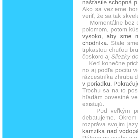
našťastie schopná p
Ako sa vezieme hor
veriť, že sa tak skvel
Momentálne bez ob
polomom, potom kús
vysoko, aby sme m
chodníka.
Stále sme
trpkastou chuťou bru
čoskoro aj
Sliezky d
Keď konečne pric
no aj podľa pocitu 
rázcestníka zhruba d
v poriadku. Pokraču
Trochu sa na to po
hľadám povestné vel
existujú.
Pod veľkým prev
debatujeme. Okrem 
rozpráva svojim jaz
kamzíka nad vodopád
Pátram po svahu a 