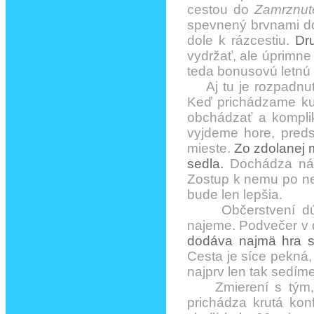
cestou do
Zamrznut
spevnený brvnami do
dole k rázcestiu.
Dr
vydržať, ale úprimne
teda bonusovú letnú
Aj tu je rozpadnutý
Keď prichádzame ku 
obchádzať a komplik
vyjdeme hore, preds
mieste.
Zo zdolanej 
sedla.
Dochádza nám 
Zostup k nemu po ne
bude len lepšia.
Občerstvení dúšk
najeme. Podvečer v 
dodáva najmä hra s
Cesta je síce pekná,
najprv len tak sedíme
Zmierení s tým, ž
prichádza krutá kon