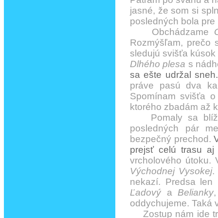
jasné, že som si spln
posledných bola pr
Obchádzame
Rozmýšľam, prečo sa
sledujú svišťa kúsok
Dlhého plesa
s nádh
sa ešte udržal sneh
práve pasú dva ka
Spomínam svišťa o kú
ktorého zbadám až k
Pomaly sa blížim
posledných pár me
bezpečný prechod.
prejsť celú trasu aj
vrcholového útoku. 
Východnej Vysokej
.
nekazí. Predsa le
Ľadový
a
Belianky
oddychujeme. Taká v
Zostup nám ide troc