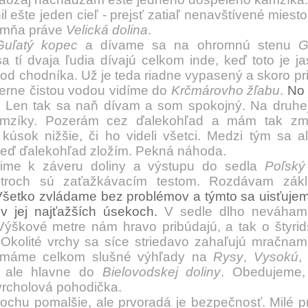
il ešte jeden cieľ - prejsť zatiaľ nenavštívené miest
e mňa práve
Velická dolina
.
Guľatý kopec
a dívame sa na ohromnú stenu
G
 tí dvaja ľudia dívajú celkom inde, keď toto je j
 od chodníka. Už je teda riadne vypasený a skoro p
erne čistou vodou vidíme do
Krčmárovho žľabu
.
No 
.
Len tak sa naň dívam a som spokojný. Na druhej
mzíky. Pozerám cez ďalekohľad a mám tak zm
sok nižšie, či ho videli všetci. Medzi tým sa ale
eď ďalekohľad zložím. Pekná náhoda.
e k záveru doliny a výstupu do sedla
Poľský
troch sú zaťažkávacím testom. Rozdávam zákla
Všetko zvládame bez problémov a týmto sa uisťuje
 v jej najťažších úsekoch.
V sedle dlho neváham
Výškové metre nám hravo pribúdajú, a tak o štyrid
 Okolité vrchy sa síce striedavo zahaľujú mračnami
n máme celkom slušné výhľady na
Rysy
,
Vysokú
,
, ale hlavne do
Bielovodskej doliny
. Obedujeme,
rcholová pohodička.
hu pomalšie, ale prvoradá je bezpečnosť. Milé p