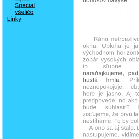
bonusov navyše.
Ráno netrpezlivo
okna. Obloha je ja
východnom horizont
zopár vysokých obl
to sľubne.
naraňajkujeme, pad
hustá hmla.
Príl
neznepokojuje, le
hore je jasno. Aj t
predpovede, no ako 
bude súhlasiť? 
zisťujeme, že prvú l
nestíhame. To by bol
A ono sa aj stalo. 
nastupujeme, vidíme