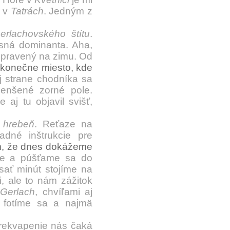
o v
Tatrách
. Jedným z
erlachovského štítu
.
asná dominanta. Aha,
ripravený na zimu. Od
konečne miesto, kde
 strane chodníka sa
enšené zorné pole.
 aj tu objavil svišť,
 hrebeň
. Reťaze na
dné inštrukcie pre
m, že dnes dokážeme
e a púšťame sa do
sať minút stojíme na
, ale to nám zážitok
Gerlach
, chvíľami aj
 fotíme sa a najmä
rekvapenie nás čaká