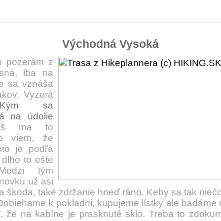
Východná Vysoká
 pozerám z
sná, iba na
e sa vznáša
akov. Vyzerá
Kým sa
á na údolie
iš ma to
bo viem, že
oto je podľa
dlho to ešte
Medzi tým
anovku už asi
a škoda, také zdržanie hneď ráno. Keby sa tak niečo
Dobiehame k pokladni, kupujeme lístky ale badáme 
, že na kabíne je prasknuté sklo. Treba to zdoku