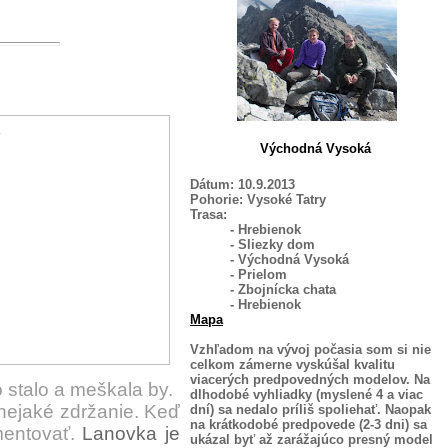
Východná Vysoká
Dátum: 10.9.2013
Pohorie: Vysoké Tatry
Trasa:
- Hrebienok
- Sliezky dom
- Východná Vysoká
- Prielom
- Zbojnícka chata
- Hrebienok
Mapa
Vzhľadom na vývoj počasia som si nie
celkom zámerne vyskúšal kvalitu
viacerých predpovedných modelov. Na
 stalo a meškala by.
dlhodobé vyhliadky (myslené 4 a viac
nejaké zdržanie. Keď
dní) sa nedalo príliš spoliehať. Naopak
na krátkodobé predpovede (2-3 dni) sa
mentovať.
Lanovka je
ukázal byť až zarážajúco presný model