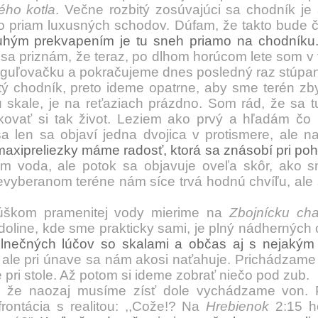
ého kotla
. Večne rozbitý zosúvajúci sa chodník je 
 priam luxusných schodov. Dúfam, že takto bude 
uhým prekvapením je tu sneh priamo na chodníku
 sa priznám, že teraz, po dlhom horúcom lete som v 
 guľovačku a pokračujeme dnes posledný raz stúpan
 chodník, preto ideme opatrne, aby sme terén zbyt
skale, je na reťaziach prázdno. Som rád, že sa 
ovať si tak život. Leziem ako prvý a hľadám čo 
a len sa objaví jedna dvojica v protismere, ale 
maxipreliezky máme radosť, ktorá sa znásobí pri po
voda, ale potok sa objavuje oveľa skôr, ako sme
vyberanom teréne nám síce trvá hodnú chvíľu, ale s
om pramenitej vody mierime na
Zbojnícku cha
doline, kde sme prakticky sami, je plný nádherných
lnečných lúčov so skalami a občas aj s nejakým
 ale pri únave sa nám akosi naťahuje.
Prichádzame 
 pri stole. Až potom si ideme zobrať niečo pod zub.
e naozaj musíme zísť dole vychádzame von. Pr
frontácia s realitou: ,,Cože!? Na
Hrebienok
2:15 h