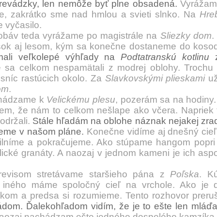
revádzky, len nemôže byť plne obsadená.
Vyrážame
e, zakrátko sme nad hmlou a svieti slnko. Na
Hre
e vyčasilo.
áv teda vyrážame po magistrále na
Sliezky dom
.
ok aj lesom, kým sa konečne dostaneme do kosod
ali veľkolepé výhľady na
Podtatranskú kotlinu
z
 sa celkom nespamätali z modrej oblohy. Troch
sníc rastúcich okolo. Za
Slavkovskými plieskami
už
om
.
hádzame k
Velickému plesu
, pozerám sa na hodiny. 
viem, že nám to celkom nešlape ako včera. Naprie
održali.
Stále hľadám na oblohe náznak nejakej zrady
jeme v našom pláne.
Konečne vidíme aj dnešný cieľ
silníme a pokračujeme. Ako stúpame hangom popr
ické granáty. A naozaj v jednom kameni je ich asp
isom stretávame staršieho pána z
Poľska
. K
iného máme spoločný cieľ na vrchole. Ako je 
ykom a predsa si rozumieme. Tento rozhovor prer
om. Ďalekohľadom vidím, že je to ešte len mláďa
naozaj nachádzam ešte jedného dospelého kamzíka