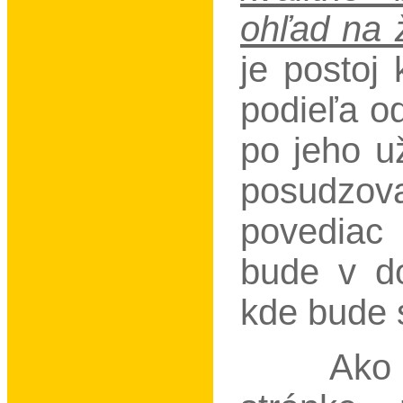
ohľad na ž
je postoj
podieľa od
po jeho u
posudzov
povediac 
bude v do
kde bude s
Ako som