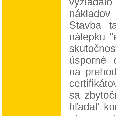
vyžiada
nákladov
Stavba t
nálepku "
skutočnos
úsporné 
na prehod
certifiká
sa zbytoč
hľadať k