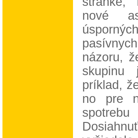
stránke,
nové as
úsporných
pasívny
názoru, ž
skupinu 
príklad, ž
no pre 
spotrebu 
Dosiahn