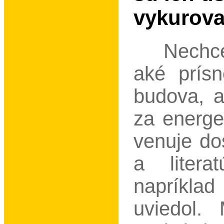
vykurova
Nechce
aké prís
budova, a
za energe
venuje do
a litera
napríklad
uviedol.