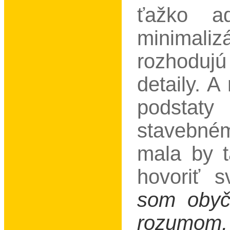
ťažko a
minimaliz
rozhodujú
detaily. 
podstaty
stavebném
mala by 
hovoriť 
som obyč
rozumom, 