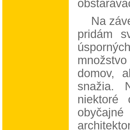
obstaráva
Na záver
pridám sv
úspornýc
množstv
domov, a
snažia. 
niektoré
obyčaj
architek