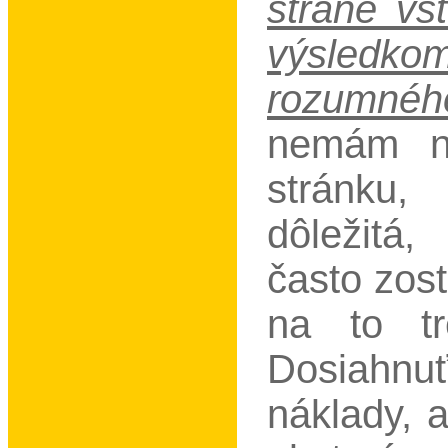
strane vs
výsledko
rozumné
nemám na
stránku
dôležitá,
často zos
na to tr
Dosiahnu
náklady, 