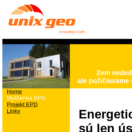
Zem nededí
ale požičiavame 
Home
Myšlienka EPD
Projekt EPD
Energeti
Linky
sú len ú