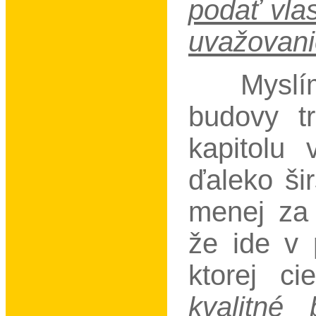
podať vla
uvažovani
Myslí
budovy t
kapitolu 
ďaleko šir
menej za 
že ide v p
ktorej c
kvalitné