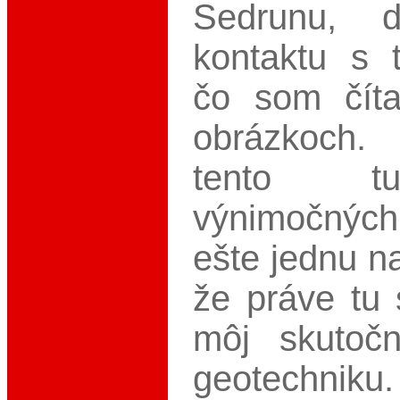
Sedrunu, 
kontaktu s 
čo som číta
obrázkoch.
tento t
výnimočných
ešte jednu n
že práve tu 
môj skutoč
geotechniku.