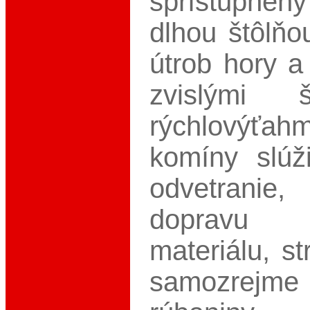
sprístupne
dlhou štôlň
útrob hory 
zvislými 
rýchlovýť
komíny slúž
odvetranie
dopravu
materiálu, st
samozre