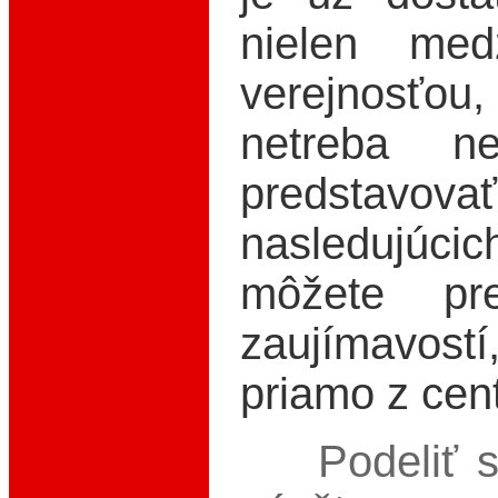
nielen med
verejnosťo
netreba ne
predsta
nasledujúcic
môžete pre
zaujímavostí
priamo z cent
Podeliť sa