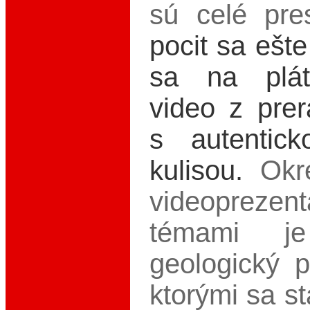
sú celé pre
pocit sa ešt
sa na plát
video z prer
s autentic
kulisou.
Okre
videoprezent
témami j
geologický p
ktorými sa st