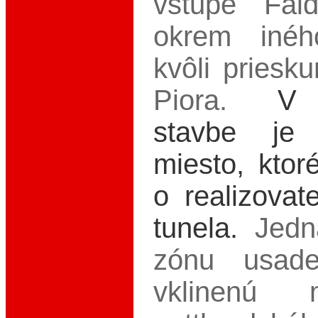
vstupe Fai
okrem inéh
kvôli priesk
Piora.
V 
stavbe je
miesto, ktor
o realizovat
tunela.
Jedn
zónu usade
vklinenú 