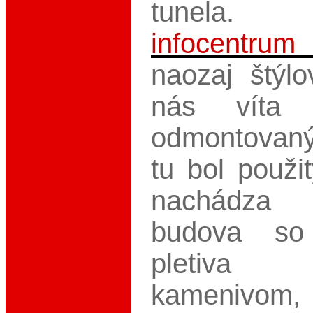
tunela.
infocentrum
naozaj štýl
nás víta r
odmontovaný
tu bol použi
nachádza 
budova 
pletiva 
kamenivom, k