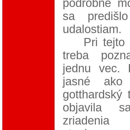
podrobne mo
sa predišl
udalostiam.
Pri tejto lo
treba pozn
jednu vec.
jasné ako
gotthardský 
objavila s
zriadenia