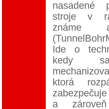
nasadené p
stroje v r
známe
(TunnelBohr
Ide o techn
kedy sa
mechanizov
ktorá rozp
zabezpečuje 
a zároveň