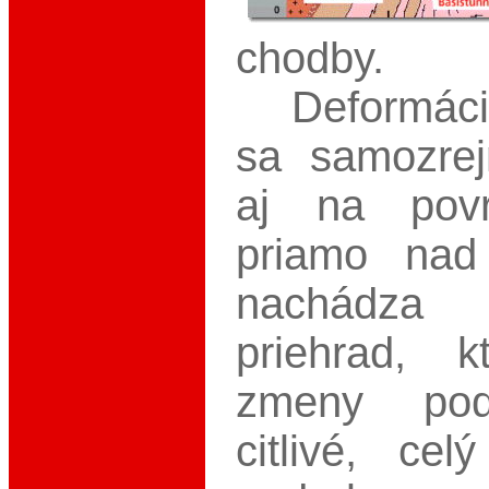
chodby.
Deformácie
sa samozrej
aj na pov
priamo nad
nachádza
priehrad, 
zmeny pod
citlivé, cel