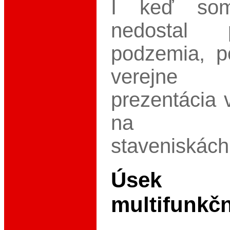
I keď som
nedostal
podzemia, p
verejne 
prezentácia 
na jedn
staveniskách
Úsek 
multifunkčn