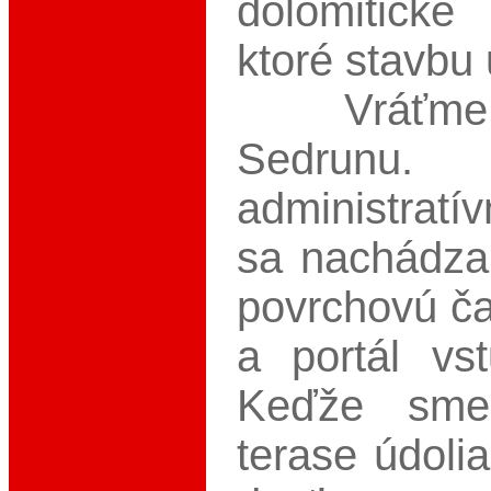
dolomitic
ktoré stavbu
Vráťme s
Sedru
administrat
sa nachádz
povrchovú ča
a portál vst
Keďže sme
terase údolia