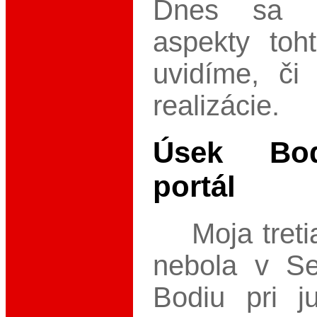
Dnes sa p
aspekty toh
uvidíme, či
realizácie.
Úsek Bod
portál
Moja tretia
nebola v Se
Bodiu pri j