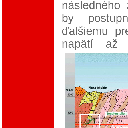
následného 
by postup
ďalšiemu pr
napätí až 