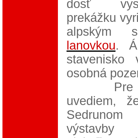
dosť vys
prekážku vyri
alpským 
lanovkou
. Á
stavenisko 
osobná poze
Pre zau
uvediem, ž
Sedrunom 
výstavby