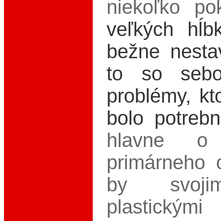
niekoľko p
veľkých hĺb
bežne nesta
to so sebo
problémy, kt
bolo potrebn
hlavne o 
primárneho o
by svoji
plastickými