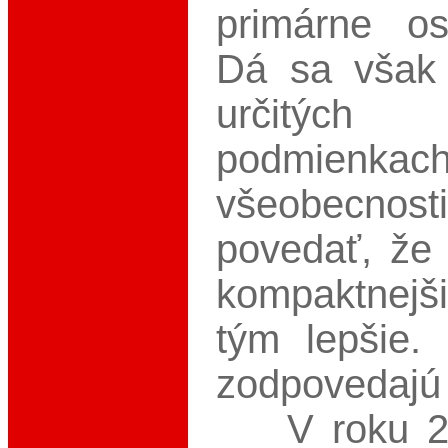
primárne os
Dá sa však 
určitých g
podmien
všeobecn
povedať, že 
kompaktnej
tým lepšie.
zodpovedajú t
V roku 20