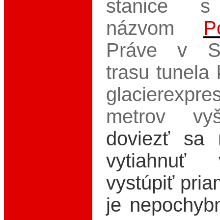
stanice s
názvom
P
Práve v Se
trasu tunela
glacierexpre
metrov vy
doviezť sa 
vytiahnuť
vystúpiť pria
je nepochyb