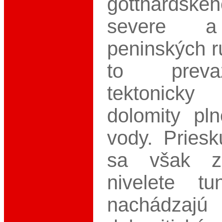
gotthardské
severe a
peninských r
to preva
tektonick
dolomity pl
vody. Pries
sa však zi
nivelete t
nachádzajú 