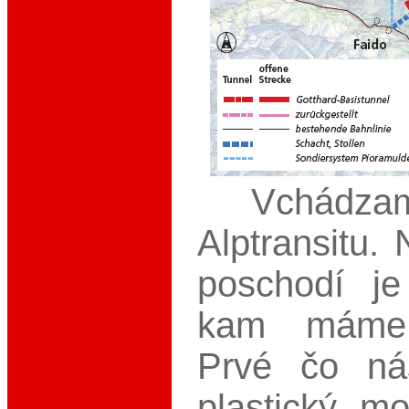
Vchádzame
Alptransitu.
poschodí j
kam máme 
Prvé čo ná
plastický mo