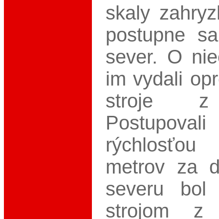
skaly zahry
postupne sa
sever. O ni
im vydali opr
stroje z
Postupoval
rýchlosťo
metrov za 
severu bol 
strojom z 