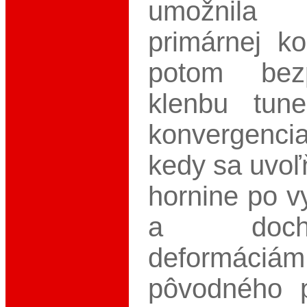
umožnil
primárnej k
potom bezp
klenbu tune
konvergenci
kedy sa uvoľ
hornine po v
a doc
deformáciám
pôvodného p