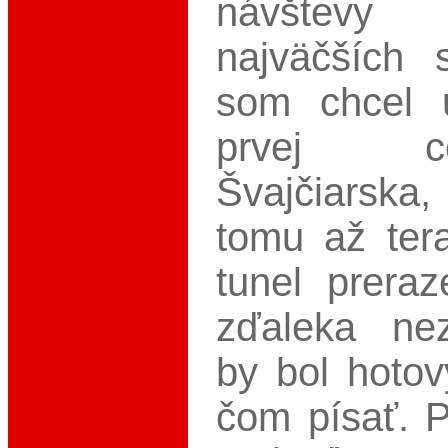
návštevy
najväčších 
som chcel 
prvej 
Švajčiarska
tomu až ter
tunel prera
zďaleka ne
by bol hotov
čom písať. 