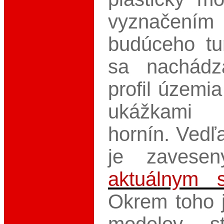
vyznače
budúceho tu
sa nachádz
profil územia
ukážkami j
hornín. Vedľ
je zaves
aktuálnym 
Okrem toho j