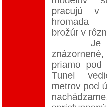
modelov st
pracujú v
hromada i
brožúr v rôz
Je tu 
znázornené, 
priamo pod 
Tunel ved
metrov pod ú
nachád