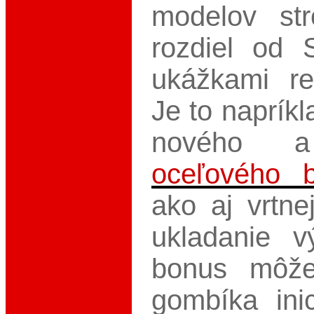
modelov str
rozdiel od 
ukážkami re
Je to naprík
nového a
oceľového b
ako aj vrtne
ukladanie v
bonus môže
gombíka inic