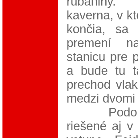
rúbaniny
kaverna, v kt
končia, sa
premení n
stanicu pre 
a bude tu t
prechod vla
medzi dvomi 
Podobne
riešené aj v