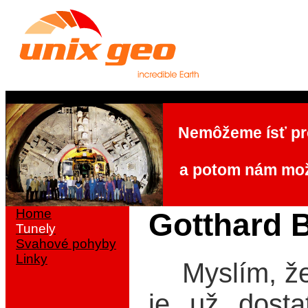
Nemôžeme ísť pro
a potom nám mož
Home
Gotthard 
Tunely
Svahové pohyby
Linky
Myslím, že 
je už dost