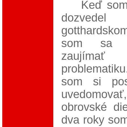
Keď som 
dozvede
gotthardskom
som sa z
zaujíma
problemati
som si pos
uvedomovať
obrovské di
dva roky som