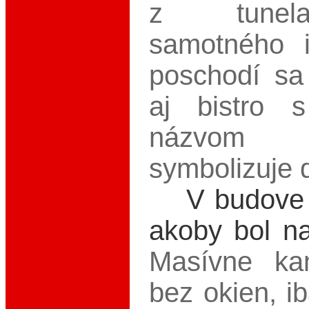
z tunel
samotného i
poschodí sa
aj bistro 
názvom 
symbolizuje d
V budove 
akoby bol na
Masívne ka
bez okien, i