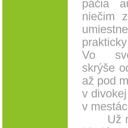
páčia a
niečim z
umiestn
praktic
Vo sve
skrýše o
až pod m
v divokej
v mestác
Už nie