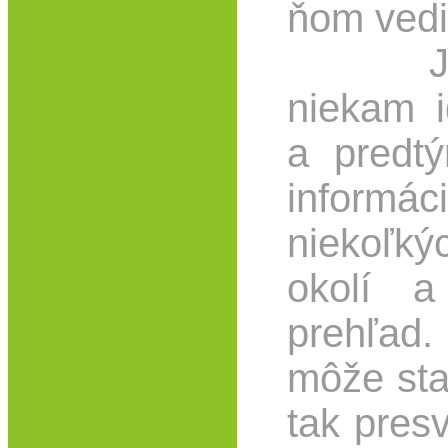
ňom vedi
Je sk
niekam i
a predtý
info
niekoľký
okolí 
prehľa
môže sta
tak pres