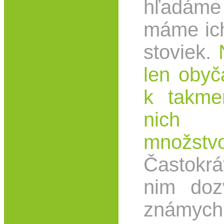
hľadáme
máme ich
stoviek.
len obyč
k takme
nich 
množstv
Častokr
nim doz
známych