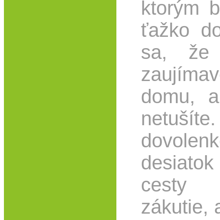
ktorým b
ťažko do
sa, že
zaujíma
domu, a
netušít
dovolen
desiato
cesty
zákutie, 