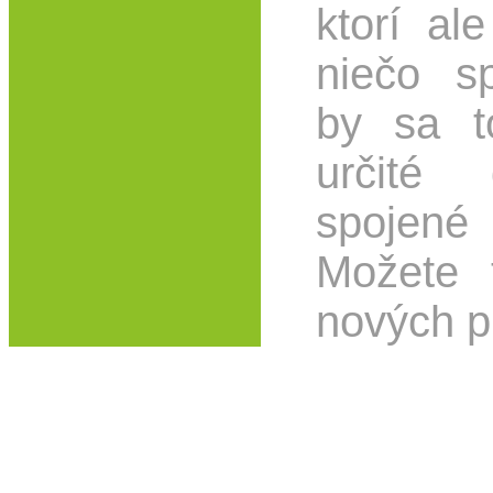
ktorí al
niečo s
by sa t
určité 
spojené
Možete 
nových pr