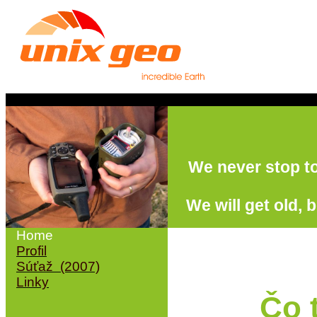
We never stop to
We will get old, 
Home
Profil
Súťaž (2007)
Linky
Čo t