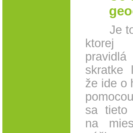
geo
Je to g
ktorej 
pravidlá
skratke 
že ide o 
pomocou
sa tieto
na mies