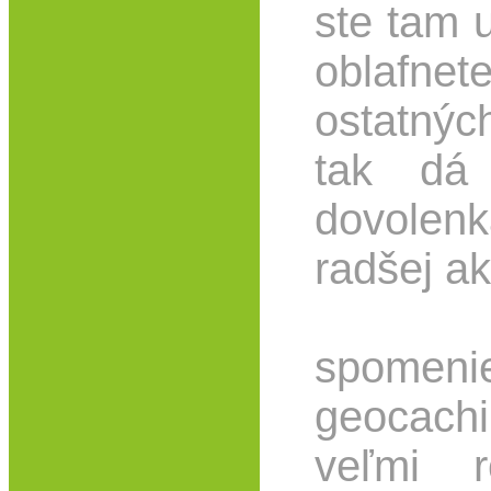
ste tam u
oblaf
ostatnýc
tak dá 
dovolen
radšej a
Na 
spome
geocac
veľmi r